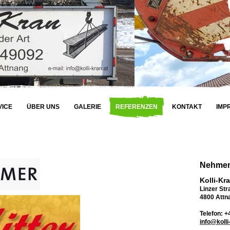
VICE
ÜBER UNS
GALERIE
REFERENZEN
KONTAKT
IMP
Nehmen 
Kolli-Kr
Linzer Str
4800 Attn
Telefon: 
info@kolli