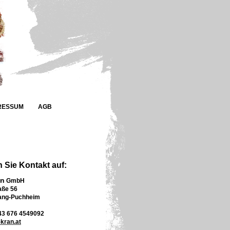
RESSUM
AGB
Sie Kontakt auf:
an
GmbH
aße 56
ang-Puchheim
+43 676 4549092
-kran.at